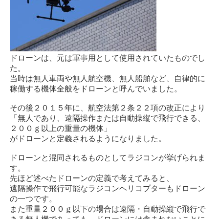
ドローンは、元は軍事用として使用されていたものでし
た。
当時は無人車両や無人航空機、無人船舶など、自律的に
稼働する機体全般をドローンと呼んでいました。
その後２０１５年に、航空法第２条２２項の改正により
「無人であり、遠隔操作または自動操縦で飛行できる、
２００ｇ以上の重量の機体」
がドローンと定義されるようになりました。
ドローンと混同されるものとしてラジコンが挙げられま
す。
先ほど述べたドローンの定義で考えてみると、
遠隔操作で飛行可能なラジコンヘリコプターもドローン
の一つです。
また重量２００ｇ以下の場合は遠隔・自動操縦で飛行で