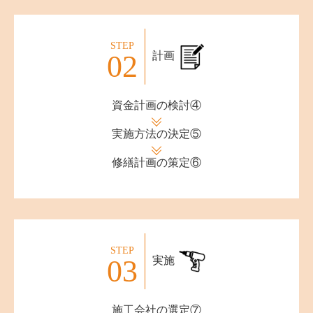
STEP
02
計画
資金計画の検討④
実施方法の決定⑤
修繕計画の策定⑥
STEP
03
実施
施工会社の選定⑦