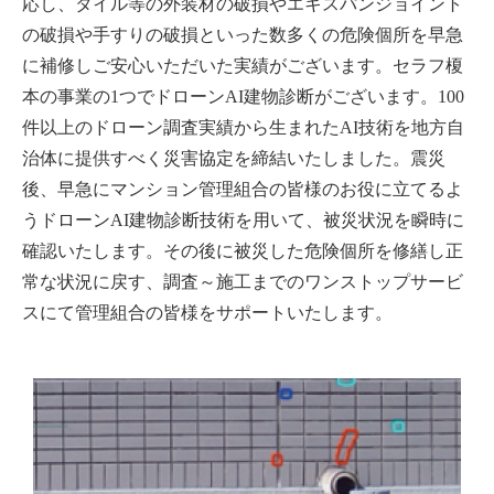
応し、タイル等の外装材の破損やエキスパンジョイント
の破損や手すりの破損といった数多くの危険個所を早急
に補修しご安心いただいた実績がございます。セラフ榎
本の事業の1つでドローンAI建物診断がございます。100
件以上のドローン調査実績から生まれたAI技術を地方自
治体に提供すべく災害協定を締結いたしました。震災
後、早急にマンション管理組合の皆様のお役に立てるよ
うドローンAI建物診断技術を用いて、被災状況を瞬時に
確認いたします。その後に被災した危険個所を修繕し正
常な状況に戻す、調査～施工までのワンストップサービ
スにて管理組合の皆様をサポートいたします。