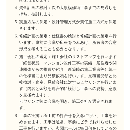
資金計画の検討：次の大規模修繕工事までの見通しを
持ち、検討します。
実施方法の決定：設計管理方式か責任施工方式か決定
させます。
修繕計画の策定：仕様書の検討と修繕計画の策定を行
います。事前に会議や広報をつみあげ、所有者の合意
形成を考えることも必要となります。
施工会社の選定：施工会社のリストアップを行います
（経営状態 マンション改修工事の実績 居住者や関
連団体からの推薦や紹介 新築時の施工業者等）統一
の仕様書により見積依頼を行います。見積書受領と比
較検討・査定。見積会社に対するヒヤリングを行いま
す（内容と金額を総合的に検討し工事への姿勢、意欲
を見極めます）。
ヒヤリング後に会議を開き、施工会社が選定されま
す。
工事の実施：着工前の打合せを入念に行い、工事を始
めさせます。工事は通常、事前にビラでお知らせした
工事を行いますが、玄関ホールに毎日何をしているの