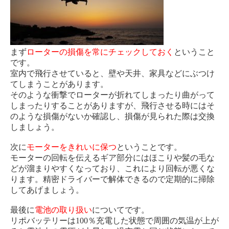
まず
ローターの損傷を常にチェックしておく
ということ
です。
室内で飛行させていると、壁や天井、家具などにぶつけ
てしまうことがあります。
そのような衝撃でローターが折れてしまったり曲がって
しまったりすることがありますが、飛行させる時にはそ
のような損傷がないか確認し、損傷が見られた際は交換
しましょう。
次に
モーターをきれいに保つ
ということです。
モーターの回転を伝えるギア部分にはほこりや髪の毛な
どが溜まりやすくなっており、これにより回転が悪くな
ります。精密ドライバーで解体できるので定期的に掃除
してあげましょう。
最後に
電池の取り扱い
についてです。
リポバッテリーは100％充電した状態で周囲の気温が上が