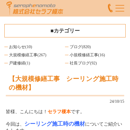
■カテゴリー
お知らせ
(10)
ブログ
(820)
大規模修繕工事
(267)
小規模修繕工事
(16)
戸建修繕
(1)
社長ブログ
(92)
【大規模修繕工事 シーリング施工時
の機材】
24/10/15
皆様、こんにちは！
セラフ榎本
です。
シーリング施工時の機材
今回は、
についてご紹介い