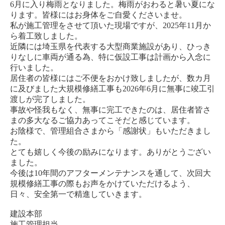
6月に入り梅雨となりました。梅雨がおわると暑い夏にな
ります。皆様にはお身体をご自愛くださいませ。
私が施工管理をさせて頂いた現場ですが、2025年11月か
ら着工致しました。
近隣には埼玉県を代表する大型商業施設があり、ひっき
りなしに車両が通る為、特に仮設工事は計画から入念に
行いました。
居住者の皆様にはご不便をおかけ致しましたが、数カ月
に及びました大規模修繕工事も2026年6月に無事に竣工引
渡しが完了しました。
事故や怪我もなく、無事に完工できたのは、居住者皆さ
まの多大なるご協力あってこそだと感じています。
お陰様で、管理組合さまから「感謝状」もいただきまし
た。
とても嬉しく今後の励みになります。ありがとうござい
ました。
今後は10年間のアフターメンテナンスを通して、次回大
規模修繕工事の際もお声をかけていただけるよう、
日々、安全第一で精進していきます。
建設本部
施工管理担当