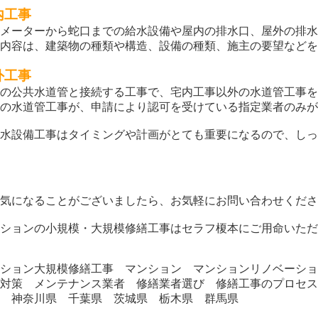
内工事
道メーターから蛇口までの給水設備や屋内の排水口、屋外の排
事内容は、建築物の種類や構造、設備の種類、施主の要望など
外工事
域の公共水道管と接続する工事で、宅内工事以外の水道管工事
外の水道管工事が、申請により認可を受けている指定業者のみ
排水設備工事はタイミングや計画がとても重要になるので、し
か気になることがございましたら、お気軽にお問い合わせくだ
ンションの小規模・大規模修繕工事はセラフ榎本にご用命いた
ンション大規模修繕工事 マンション マンションリノベーシ
露対策 メンテナンス業者 修繕業者選び 修繕工事のプロセ
都 神奈川県 千葉県 茨城県 栃木県 群馬県