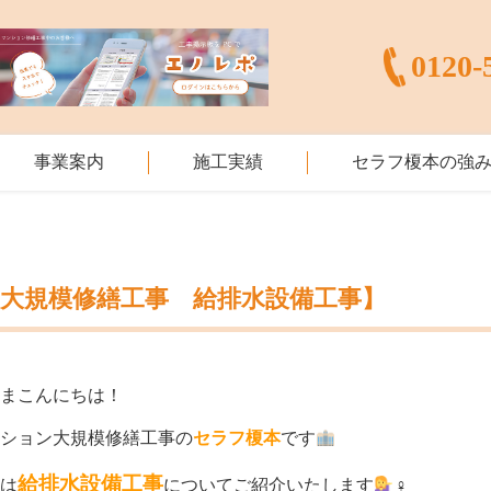
0120-
事業案内
施工実績
セラフ榎本の強
【大規模修繕工事 給排水設備工事】
さまこんにちは！
ンション大規模修繕工事の
セラフ榎本
です
給排水設備工事
回は
についてご紹介いたします
‍♀️