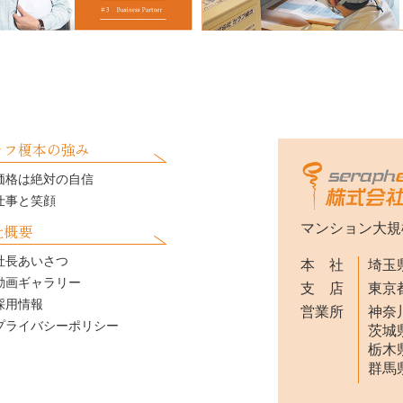
ラフ榎本の強み
価格は絶対の自信
仕事と笑顔
社概要
マンション大規
社長あいさつ
本 社
埼玉県
動画ギャラリー
支 店
東京都
採用情報
営業所
神奈川
プライバシーポリシー
茨城県
栃木県
群馬県