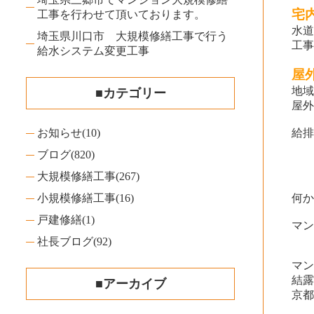
宅
工事を行わせて頂いております。
水
埼玉県川口市 大規模修繕工事で行う
工
給水システム変更工事
屋
地
■カテゴリー
屋
お知らせ
(10)
給
ブログ
(820)
大規模修繕工事
(267)
小規模修繕工事
(16)
何
戸建修繕
(1)
マ
社長ブログ
(92)
マ
結
■アーカイブ
京