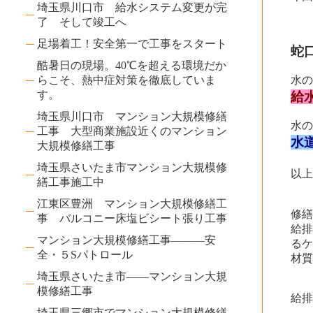
埼玉県川口市 給水システム変更が完
了 そして竣工へ
足場着工！安全第一で工事をスタート
蛇
酷暑日の現場。40℃を超える環境だか
らこそ、熱中症対策を徹底していま
水
す。
給
埼玉県川口市 マンション大規模修繕
水
工事 大型商業施設近くのマンション
水
大規模修繕工事
埼玉県さいたま市マンション大規模修
以
繕工事施工中
江東区豊洲 マンション大規模修繕工
修
事 バルコニー床塩ビシート張り工事
給排
マンション大規模修繕工事―――安
る
全・５Sパトロール
材
埼玉県さいたま市――マンション大規
模修繕工事
給
埼玉県三郷市でマンション大規模修繕