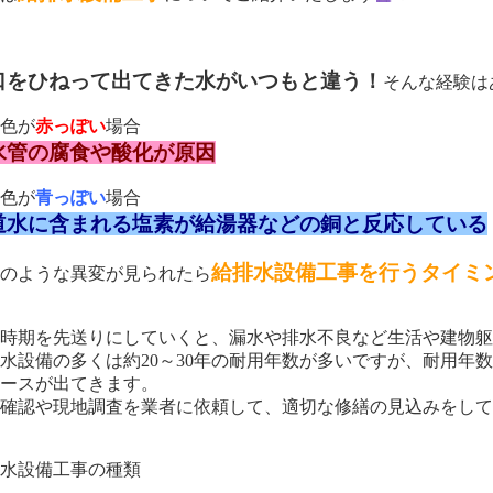
口をひねって出てきた水がいつもと違う！
そんな経験は
の色が
赤っぽい
場合
水管の腐食や酸化が原因
の色が
青っぽい
場合
道水に含まれる塩素が給湯器などの銅と反応している
給排水設備工事を行うタイミ
上のような異変が見られたら
繕時期を先送りにしていくと、漏水や排水不良など生活や建物
水設備の多くは約20～30年の耐用年数が多いですが、耐用年
ケースが出てきます。
質確認や現地調査を業者に依頼して、適切な修繕の見込みをし
排水設備工事の種類