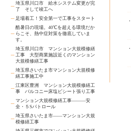
埼玉県川口市 給水システム変更が完
了 そして竣工へ
足場着工！安全第一で工事をスタート
酷暑日の現場。40℃を超える環境だか
らこそ、熱中症対策を徹底していま
す。
埼玉県川口市 マンション大規模修繕
工事 大型商業施設近くのマンション
大規模修繕工事
埼玉県さいたま市マンション大規模修
繕工事施工中
江東区豊洲 マンション大規模修繕工
事 バルコニー床塩ビシート張り工事
マンション大規模修繕工事―――安
全・５Sパトロール
埼玉県さいたま市――マンション大規
模修繕工事
埼玉県三郷市でマンション大規模修繕