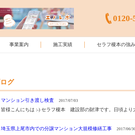
0120-
事業案内
施工実績
セラフ榎本の強
ブログ
・
マンション引き渡し検査
2017/07/03
皆様こんにちは :-) セラフ榎本 建設部の財津です。日頃より
・
埼玉県上尾市内での分譲マンション大規模修繕工事
2017/06/3