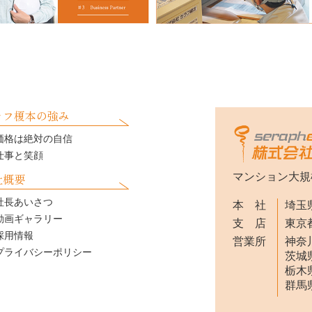
ラフ榎本の強み
価格は絶対の自信
仕事と笑顔
社概要
マンション大規
社長あいさつ
本 社
埼玉県
動画ギャラリー
支 店
東京都
採用情報
営業所
神奈川
プライバシーポリシー
茨城県
栃木県
群馬県