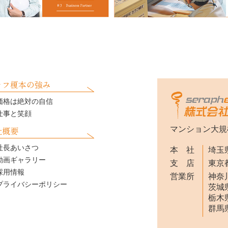
ラフ榎本の強み
価格は絶対の自信
仕事と笑顔
社概要
マンション大規
社長あいさつ
本 社
埼玉県
動画ギャラリー
支 店
東京都
採用情報
営業所
神奈川
プライバシーポリシー
茨城県
栃木県
群馬県