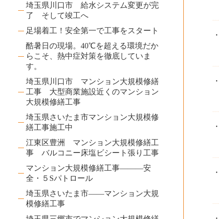
埼玉県川口市 給水システム変更が完
了 そして竣工へ
足場着工！安全第一で工事をスタート
酷暑日の現場。40℃を超える環境だか
らこそ、熱中症対策を徹底していま
す。
埼玉県川口市 マンション大規模修繕
工事 大型商業施設近くのマンション
大規模修繕工事
埼玉県さいたま市マンション大規模修
繕工事施工中
江東区豊洲 マンション大規模修繕工
事 バルコニー床塩ビシート張り工事
マンション大規模修繕工事―――安
全・５Sパトロール
埼玉県さいたま市――マンション大規
模修繕工事
埼玉県三郷市でマンション大規模修繕