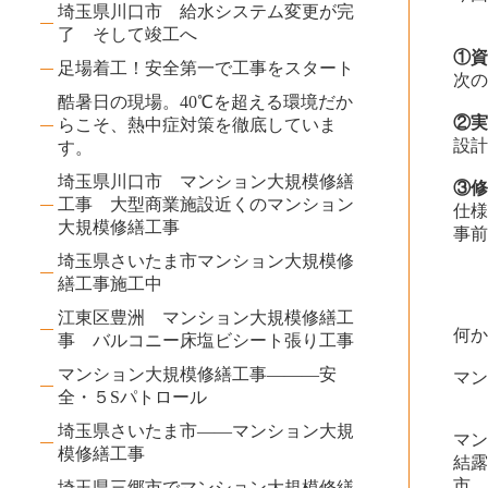
埼玉県川口市 給水システム変更が完
了 そして竣工へ
①
足場着工！安全第一で工事をスタート
次
酷暑日の現場。40℃を超える環境だか
②
らこそ、熱中症対策を徹底していま
設
す。
埼玉県川口市 マンション大規模修繕
③
工事 大型商業施設近くのマンション
仕
大規模修繕工事
事
埼玉県さいたま市マンション大規模修
繕工事施工中
江東区豊洲 マンション大規模修繕工
何
事 バルコニー床塩ビシート張り工事
マンション大規模修繕工事―――安
マ
全・５Sパトロール
埼玉県さいたま市――マンション大規
マ
模修繕工事
結
市
埼玉県三郷市でマンション大規模修繕