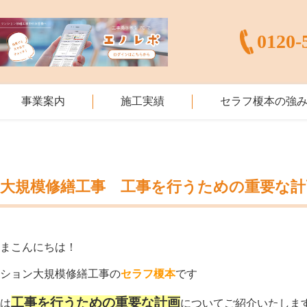
0120-
事業案内
施工実績
セラフ榎本の強
【大規模修繕工事 工事を行うための重要な計
さまこんにちは！
ンション大規模修繕工事の
セラフ榎本
です
工事を行うための重要な計画
回は
についてご紹介いたします‍