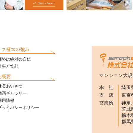
ラフ榎本の強み
価格は絶対の自信
仕事と笑顔
社概要
マンション大規
社長あいさつ
本 社
埼玉県
動画ギャラリー
支 店
東京都
採用情報
営業所
神奈川
プライバシーポリシー
茨城県
栃木県
群馬県