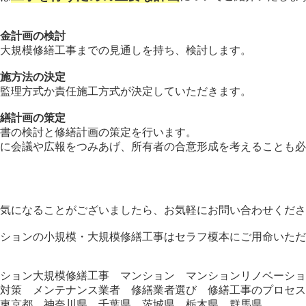
資金計画の検討
の大規模修繕工事までの見通しを持ち、検討します。
実施方法の決定
計監理方式か責任施工方式が決定していただきます。
修繕計画の策定
様書の検討と修繕計画の策定を行います。
前に会議や広報をつみあげ、所有者の合意形成を考えることも
か気になることがございましたら、お気軽にお問い合わせくだ
ンションの小規模・大規模修繕工事はセラフ榎本にご用命いた
ンション大規模修繕工事 マンション マンションリノベーシ
露対策 メンテナンス業者 修繕業者選び 修繕工事のプロセ
 東京都 神奈川県 千葉県 茨城県 栃木県 群馬県