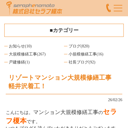
■カテゴリー
お知らせ
(10)
ブログ
(820)
大規模修繕工事
(267)
小規模修繕工事
(16)
戸建修繕
(1)
社長ブログ
(92)
リゾートマンション大規模修繕工事
軽井沢着工！
26/02/26
セラ
マンション大規模修繕工事
こんにちは。
の
フ榎本
です。