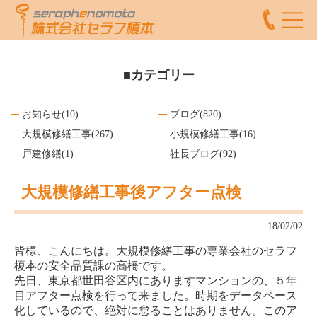
■カテゴリー
お知らせ
(10)
ブログ
(820)
大規模修繕工事
(267)
小規模修繕工事
(16)
戸建修繕
(1)
社長ブログ
(92)
大規模修繕工事後アフター点検
18/02/02
皆様、こんにちは。大規模修繕工事の専業会社のセラフ
榎本の安全品質課の高橋です。
先日、東京都世田谷区内にありますマンションの、５年
目アフター点検を行って来ました。時期をデータベース
化しているので、絶対に怠ることはありません。このア