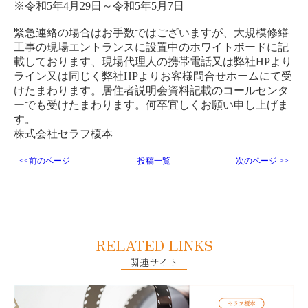
※令和5年4月29日～令和5年5月7日
緊急連絡の場合は
お手数ではございますが、
大規模修繕
工事の現場エントランスに設置
中の
ホワイトボードに記
載しております、現場代理人の携帯電話又は弊社HPより
ライン又は同じく弊社HPよりお客様問合せホーム
にて受
けたまわります。
居住者説明会資料記載のコールセンタ
ー
でも受けたまわります。何卒宜しく
お願い申し上げま
す。
株式会社セラフ榎本
<<前のページ
投稿一覧
次のページ >>
RELATED LINKS
関連サイト