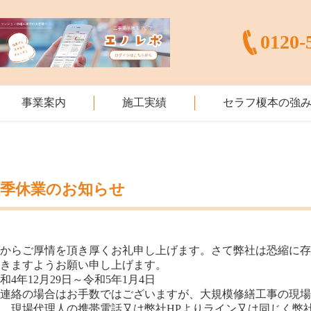
0120-
事業案内
施工実績
セラフ榎本の強
冬季休業のお知らせ
素からご厚情を頂き厚くお礼申し上げます。さて弊社は
恐縮に
頂きますようお願い申し上げます。
和4年12月29日～令和5年1月4日
急連絡の場合は
お手数ではございますが、
大規模修繕工事の現
、現場代理人の携帯電話又は弊社HPよりライン又は同じく弊