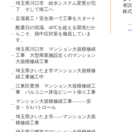
埼玉県川口市 給水システム変更が完
者
了 そして竣工へ
株
足場着工！安全第一で工事をスタート
酷暑日の現場。40℃を超える環境だか
らこそ、熱中症対策を徹底していま
す。
埼玉県川口市 マンション大規模修繕
工事 大型商業施設近くのマンション
大規模修繕工事
埼玉県さいたま市マンション大規模修
繕工事施工中
江東区豊洲 マンション大規模修繕工
事 バルコニー床塩ビシート張り工事
マンション大規模修繕工事―――安
全・５Sパトロール
埼玉県さいたま市――マンション大規
模修繕工事
埼玉県三郷市でマンション大規模修繕