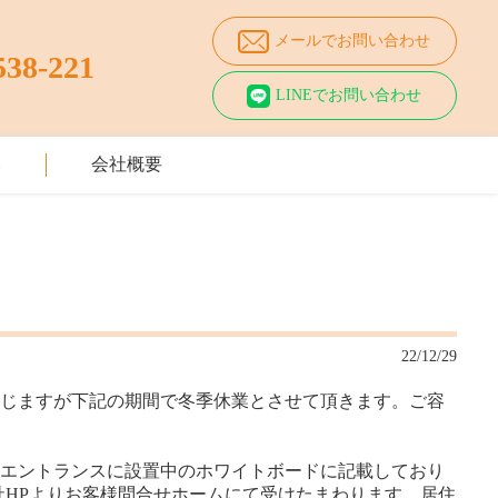
メールでお問い合わせ
538-221
LINEでお問い合わせ
み
会社概要
22/12/29
存じますが
下記の期間で冬季休業とさせて頂きます。ご容
場エントランスに設置
中の
ホワイトボードに記載しており
社HPよりお客様問合せホーム
にて受けたまわります。
居住