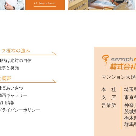
ラフ榎本の強み
価格は絶対の自信
仕事と笑顔
社概要
マンション大規
社長あいさつ
本 社
埼玉県
動画ギャラリー
支 店
東京都
採用情報
営業所
神奈川
プライバシーポリシー
茨城県
栃木県
群馬県