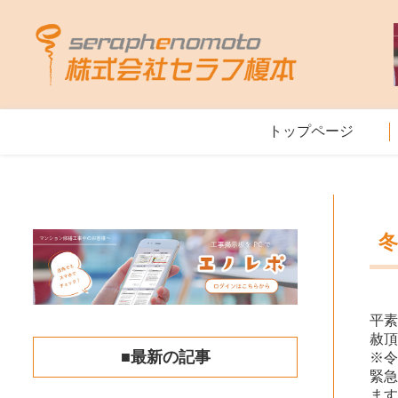
トップページ
平
赦
■最新の記事
※令
緊
ます