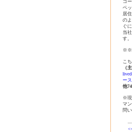
コー
ペ
居
の
ぐに
当社
す
※
こ
（主
live
ー
他7
※
マ
問