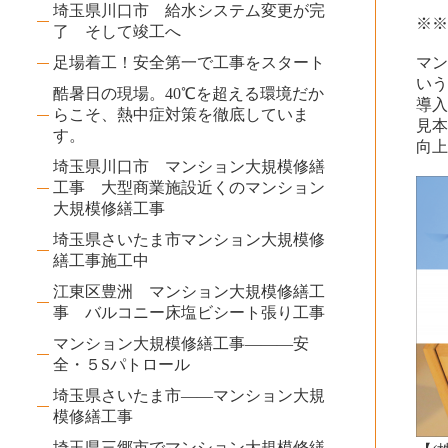
埼玉県川口市 給水システム変更が完
※
了 そして竣工へ
足場着工！安全第一で工事をスタート
マン
いう
酷暑日の現場。40℃を超える環境だか
導入
らこそ、熱中症対策を徹底していま
見本
す。
向
埼玉県川口市 マンション大規模修繕
工事 大型商業施設近くのマンション
大規模修繕工事
埼玉県さいたま市マンション大規模修
繕工事施工中
江東区豊洲 マンション大規模修繕工
事 バルコニー床塩ビシート張り工事
マンション大規模修繕工事―――安
全・５Sパトロール
埼玉県さいたま市――マンション大規
模修繕工事
埼玉県三郷市でマンション大規模修繕