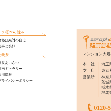
ラフ榎本の強み
価格は絶対の自信
仕事と笑顔
社概要
マンション大規
社長あいさつ
本 社
埼玉県
動画ギャラリー
支 店
東京都
採用情報
営業所
神奈川
プライバシーポリシー
茨城県
栃木県
群馬県
0120-5