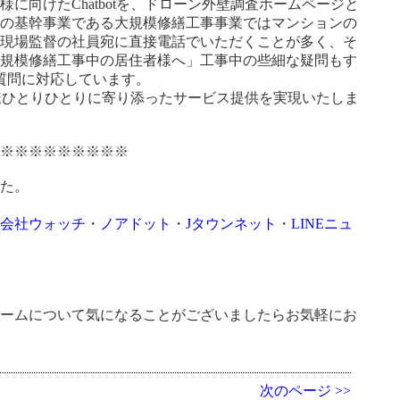
向けたChatbotを、ドローン外壁調査ホームページと
社の基幹事業である大規模修繕工事事業ではマンションの
各現場監督の社員宛に直接電話でいただくことが多く、そ
大規模修繕工事中の居住者様へ」工事中の些細な疑問もす
質問に対応しています。
客様ひとりひとりに寄り添ったサービス提供を実現いたしま
※※※※※※※※※※
した。
ST会社ウォッチ
・
ノアドット
・
Jタウンネット
・
LINEニュ
ォームについて気になることがございましたらお気軽にお
次のページ >>