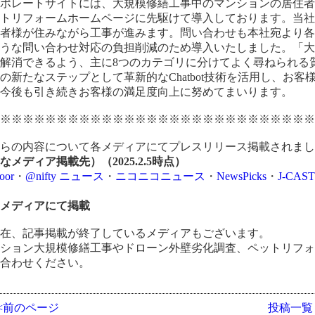
ポレートサイトには、大規模修繕工事中のマンションの居住者様に
ットリフォームホームページに先駆けて導入しております。当
住者様が住みながら工事が進みます。問い合わせも本社宛より
ような問い合わせ対応の負担削減のため導入いたしました。「
解消できるよう、主に8つのカテゴリに分けてよく尋ねられる
の新たなステップとして革新的なChatbot技術を活用し、お
。今後も引き続きお客様の満足度向上に努めてまいります。
※※※※※※※※※※※※※※※※※※※※※※※※※※※※
ちらの内容について各メディアにてプレスリリース掲載されま
なメディア掲載先）（2025.2.5時点）
door
・
@nifty ニュース
・
ニコニコニュース
・
NewsPicks
・
J-CA
ス
4メディアにて掲載
現在、記事掲載が終了しているメディアもございます。
ンション大規模修繕工事やドローン外壁劣化調査、ペットリフ
い合わせください。
<<前のページ
投稿一覧