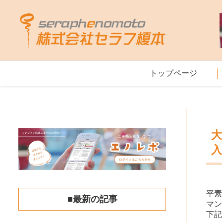
トップページ
大
平
■最新の記事
マ
下