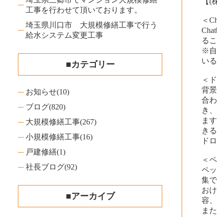
【(
工事を行わせて頂いております。
＜Ch
埼玉県川口市 大規模修繕工事で行う
Ch
給水システム変更工事
るこ
※自
いる
■カテゴリー
＜
背
お知らせ
(10)
合わ
ブログ
(820)
き
ま
大規模修繕工事
(267)
き
小規模修繕工事
(16)
ド
戸建修繕
(1)
＜
社長ブログ
(92)
ペ
集
おけ
■アーカイブ
容
また