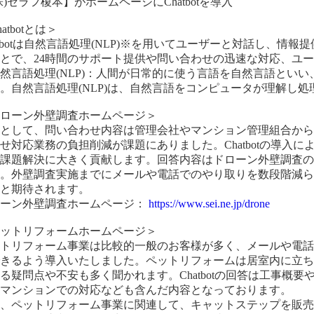
株)セラフ榎本】がホームページにChatbotを導入
atbotとは＞
atbotは自然言語処理(NLP)※を用いてユーザーと対話し、
とで、24時間のサポート提供や問い合わせの迅速な対応、ユ
然言語処理(NLP)：人間が日常的に使う言語を自然言語とい
。自然言語処理(NLP)は、自然言語をコンピュータが理解し処
ドローン外壁調査ホームページ＞
景として、問い合わせ内容は管理会社やマンション管理組合か
せ対応業務の負担削減が課題にありました。Chatbotの導入
、課題解決に大きく貢献します。回答内容はドローン外壁調査の
す。外壁調査実施までにメールや電話でのやり取りを数段階減
ると期待されます。
ローン外壁調査ホームページ：
https://www.sei.ne.jp/drone
ペットリフォームホームページ＞
ットリフォーム事業は比較的一般のお客様が多く、メールや電
できるよう導入いたしました。ペットリフォームは居室内に立
る疑問点や不安も多く聞かれます。Chatbotの回答は工事概
、マンションでの対応なども含んだ内容となっております。
、ペットリフォーム事業に関連して、キャットステップを販売