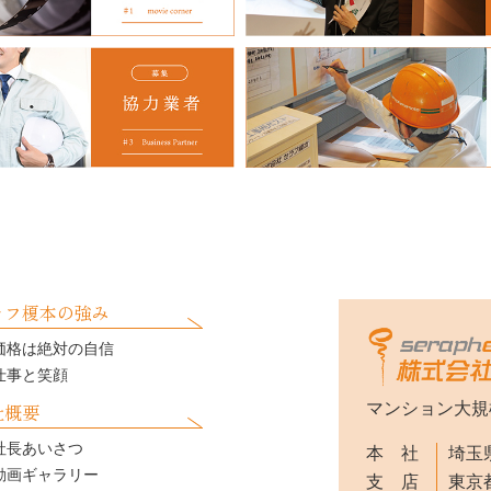
ラフ榎本の強み
価格は絶対の自信
仕事と笑顔
社概要
マンション大規
社長あいさつ
本 社
埼玉県
動画ギャラリー
支 店
東京都