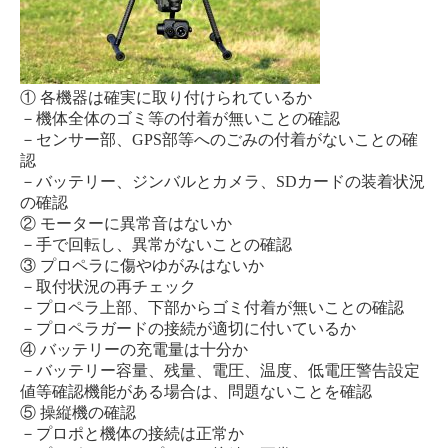
① 各機器は確実に取り付けられているか
－機体全体のゴミ等の付着が無いことの確認
－センサー部、GPS部等へのごみの付着がないことの確
認
－バッテリー、ジンバルとカメラ、SDカードの装着状況
の確認
② モーターに異常音はないか
－手で回転し、異常がないことの確認
③ プロペラに傷やゆがみはないか
－取付状況の再チェック
－プロペラ上部、下部からゴミ付着が無いことの確認
－プロペラガードの接続が適切に付いているか
④ バッテリーの充電量は十分か
－バッテリー容量、残量、電圧、温度、低電圧警告設定
値等確認機能がある場合は、問題ないことを確認
⑤ 操縦機の確認
－プロポと機体の接続は正常か