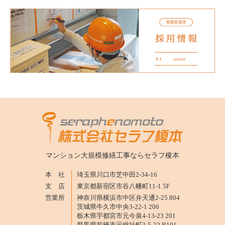
マンション大規模修繕工事なら
セラフ榎本
本 社
埼玉県川口市芝中田2-34-16
支 店
東京都新宿区市谷八幡町11-1 5F
営業所
神奈川県横浜市中区弁天通2-25 804
茨城県牛久市中央3-22-1 206
栃木県宇都宮市元今泉4-13-23 201
群馬県前橋市元総社町3-5-22 B101