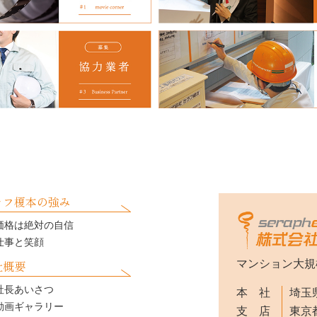
ラフ榎本の強み
価格は絶対の自信
仕事と笑顔
社概要
マンション大規
社長あいさつ
本 社
埼玉県
動画ギャラリー
支 店
東京都