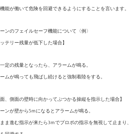
全機能が働いて危険を回避できるようにすることを言います。
ローンのフェイルセーフ機能について〈例〉
バッテリー残量が低下した場合】
る一定の残量となったら、アラームが鳴る。
ラームが鳴っても飛ばし続けると強制着陸をする。
正面、側面の壁時に向かってぶつかる操縦を指示した場合】
ーンが壁から5ｍになるとアラームが鳴る。
まま進む指示が来たら3ｍでプロポの指示を無視して止まり、