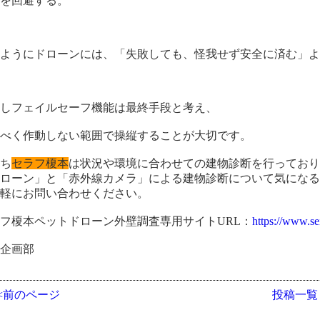
突を回避する。
のようにドローンには、「失敗しても、怪我せず安全に済む」
かしフェイルセーフ機能は最終手段と考え、
るべく作動しない範囲で操縦することが大切です。
たち
セラフ榎本
は状況や環境に合わせての建物診断を行ってお
ドローン」と「赤外線カメラ」による建物診断について気にな
気軽にお問い合わせください。
フ榎本ペットドローン外壁調査専用サイトURL：
https://www.se
業企画部
<<前のページ
投稿一覧