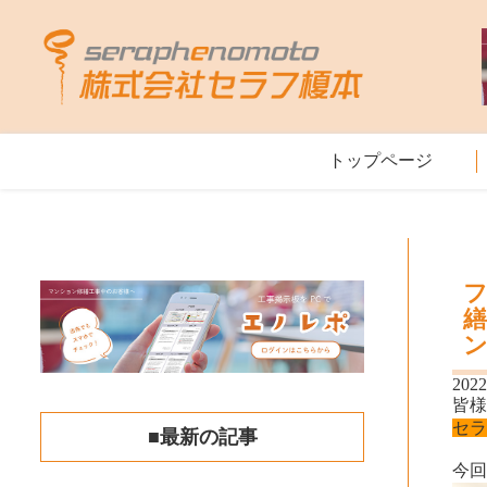
トップページ
ン
2022
皆
セ
■最新の記事
今