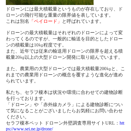
ドローンには最大積載量というものが存在しており、ド
ローンの飛行可能な重量の限界値を表しています。
これは別名
「ペイロード」
と呼ばれています。
ドローンの最大積載量はそれぞれのドローンによって変
わってくるのですが、一般的に輸送を目的としたドロー
ンの積載量は10㎏程度です。
また、近年では従来の輸送用ドローンの限界を超える積
載量20㎏以上の大型ドローン開発に取り組んでいます。
また、農業用の大型ドローンでは最大積載量200㎏と、こ
れまでの農業用ドローンの概念を覆すような進化が進め
られています。
私たち、セラフ榎本は状況や環境に合わせての建物診断
を行っております。
「ドローン」や「赤外線カメラ」による建物診断につい
て気になることがございましたらお気軽にお問い合わせ
ください。
セラフ榎本ペット ドローン外壁調査専用サイトURL：
htt
ps://www.sei.ne.jp/drone/