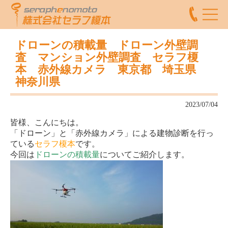
ドローンの積載量 ドローン外壁調
査 マンション外壁調査 セラフ榎
本 赤外線カメラ 東京都 埼玉県
神奈川県
2023/07/04
皆様、こんにちは。
「ドローン」と「赤外線カメラ」による建物診断を行っ
ている
セラフ榎本
です。
今回は
ドローンの積載量
についてご紹介します。