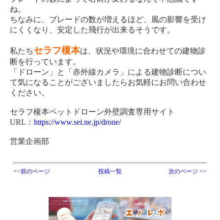
ね。
ちなみに、ブレードの数が増えるほど、風の影響を受け
にくくなり、安定した飛行が出来るそうです。
セラフ榎本
私たち
は、状況や環境に合わせての建物診
断を行っています。
「ドローン」と「赤外線カメラ」による建物診断につい
て気になることがございましたらお気軽にお問い合わせ
ください。
セラフ榎本ペットドローン外壁調査専用サイト
URL：
https://www.sei.ne.jp/drone/
営業企画部
<<前のページ
投稿一覧
次のページ >>