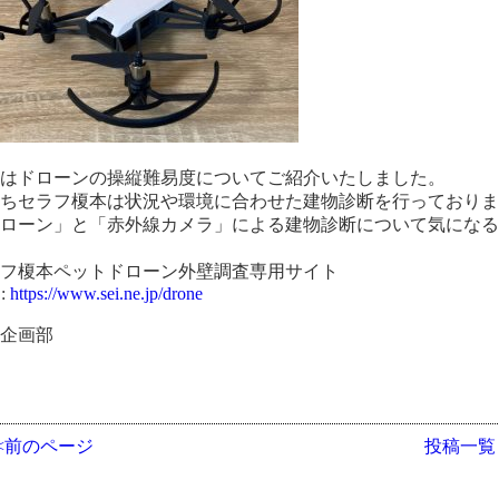
回はドローンの操縦難易度についてご紹介いたしました。
たちセラフ榎本は状況や環境に合わせた建物診断を行っており
ドローン」と「赤外線カメラ」による建物診断について気にな
。
ラフ榎本ペットドローン外壁調査専用サイト
:
https://www.sei.ne.jp/drone
業企画部
<<前のページ
投稿一覧