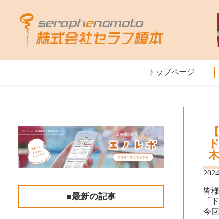
トップページ
2024
皆
■最新の記事
「
今