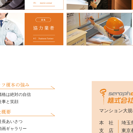
ラフ榎本の強み
価格は絶対の自信
仕事と笑顔
社概要
マンション大規
社長あいさつ
本 社
埼玉県
動画ギャラリー
支 店
東京都