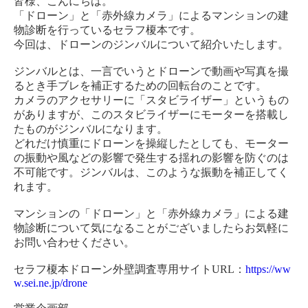
皆様、こんにちは。
「ドローン」と「赤外線カメラ」によるマンションの建
物診断を行っているセラフ榎本です。
今回は、ドローンのジンバルについて紹介いたします。
ジンバルとは、一言でいうとドローンで動画や写真を撮
るとき手ブレを補正するための回転台のことです。
カメラのアクセサリーに「スタビライザー」というもの
がありますが、このスタビライザーにモーターを搭載し
たものがジンバルになります。
どれだけ慎重にドローンを操縦したとしても、モーター
の振動や風などの影響で発生する揺れの影響を防ぐのは
不可能です。ジンバルは、このような振動を補正してく
れます。
マンションの「ドローン」と「赤外線カメラ」による建
物診断について気になることがございましたらお気軽に
お問い合わせください。
セラフ榎本ドローン外壁調査専用サイトURL：
https://ww
w.sei.ne.jp/drone