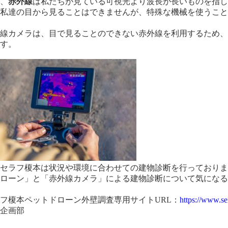
方、
赤外線
は私たちが見ている可視光より波長が長いものを指
際私達の目から見ることはできませんが、特殊な機械を使うこ
。
外線カメラは、目で見ることのできない赤外線を利用するため
ます。
達セラフ榎本は状況や環境に合わせての建物診断を行っており
ドローン」と「赤外線カメラ」による建物診断について気にな
。
フ榎本ペットドローン外壁調査専用サイトURL：
https://www.se
業企画部