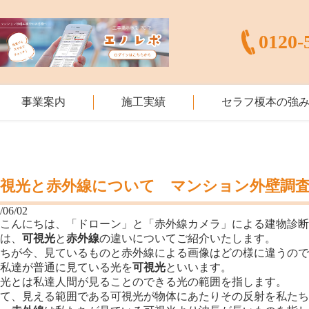
0120-
事業案内
施工実績
セラフ榎本の強
可視光と赤外線について マンション外壁調
/06/02
様こんにちは、「ドローン」と「赤外線カメラ」による建物診
回は、
可視光
と
赤外線
の違いについてご紹介いたします。
たちが今、見ているものと赤外線による画像はどの様に違うの
、私達が普通に見ている光を
可視光
といいます。
視光とは私達人間が見ることのできる光の範囲を指します。
して、見える範囲である可視光が物体にあたりその反射を私た