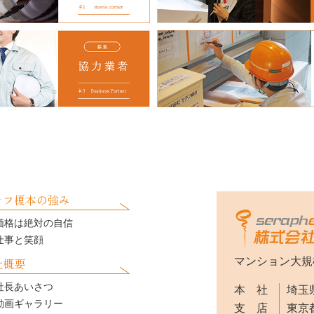
ラフ榎本の強み
価格は絶対の自信
仕事と笑顔
社概要
マンション大規
社長あいさつ
本 社
埼玉県
動画ギャラリー
支 店
東京都