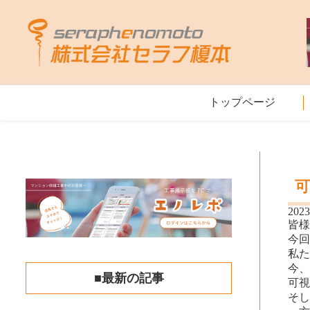
トップページ
2023
皆
今
私
今
■最新の記事
可
そ