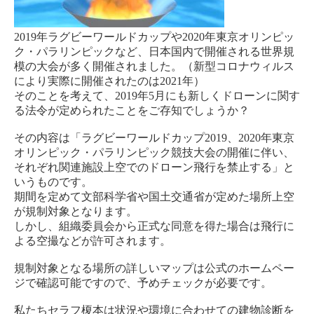
2019年ラグビーワールドカップや2020年東京オリンピッ
ク・パラリンピックなど、日本国内で開催される世界規
模の大会が多く開催されました。（新型コロナウィルス
により実際に開催されたのは2021年）
そのことを考えて、2019年5月にも新しくドローンに関す
る法令が定められたことをご存知でしょうか？
その内容は「ラグビーワールドカップ2019、2020年東京
オリンピック・パラリンピック競技大会の開催に伴い、
それぞれ関連施設上空でのドローン飛行を禁止する」と
いうものです。
期間を定めて文部科学省や国土交通省が定めた場所上空
が規制対象となります。
しかし、組織委員会から正式な同意を得た場合は飛行に
よる空撮などが許可されます。
規制対象となる場所の詳しいマップは公式のホームペー
ジで確認可能ですので、予めチェックが必要です。
私たちセラフ榎本は状況や環境に合わせての建物診断を