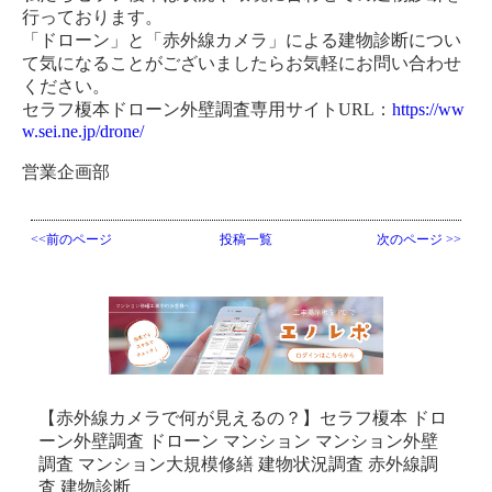
行っております。
「ドローン」と「赤外線カメラ」による建物診断につい
て気になることがございましたらお気軽にお問い合わせ
ください。
セラフ榎本ドローン外壁調査専用サイトURL：
https://ww
w.sei.ne.jp/drone/
営業企画部
<<前のページ
投稿一覧
次のページ >>
【赤外線カメラで何が見えるの？】セラフ榎本 ドロ
ーン外壁調査 ドローン マンション マンション外壁
調査 マンション大規模修繕 建物状況調査 赤外線調
査 建物診断