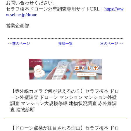
お問い合わせください。
セラフ榎本ドローン外壁調査専用サイトURL：
https://ww
w.sei.ne.jp/drone
営業企画部
<<前のページ
投稿一覧
次のページ >>
【赤外線カメラで何が見えるの？】セラフ榎本 ドロ
ーン外壁調査 ドローン マンション マンション外壁
調査 マンション大規模修繕 建物状況調査 赤外線調
査 建物診断
【ドローン点検が注目される理由】セラフ榎本 ドロ