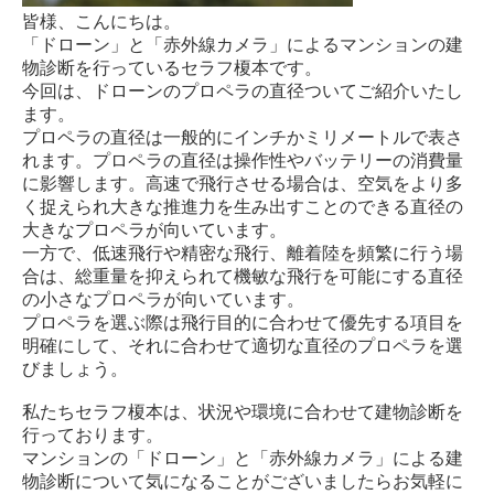
皆様、こんにちは。
「ドローン」と「赤外線カメラ」によるマンションの建
物診断を行っているセラフ榎本です。
今回は、ドローンのプロペラの直径ついてご紹介いたし
ます。
プロペラの直径は一般的にインチかミリメートルで表さ
れます。プロペラの直径は操作性やバッテリーの消費量
に影響します。高速で飛行させる場合は、空気をより多
く捉えられ大きな推進力を生み出すことのできる直径の
大きなプロペラが向いています。
一方で、低速飛行や精密な飛行、離着陸を頻繁に行う場
合は、総重量を抑えられて機敏な飛行を可能にする直径
の小さなプロペラが向いています。
プロペラを選ぶ際は飛行目的に合わせて優先する項目を
明確にして、それに合わせて適切な直径のプロペラを選
びましょう。
私たちセラフ榎本は、状況や環境に合わせて建物診断を
行っております。
マンションの「ドローン」と「赤外線カメラ」による建
物診断について気になることがございましたらお気軽に